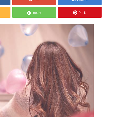
+1
Hatena
feedly
Pin it