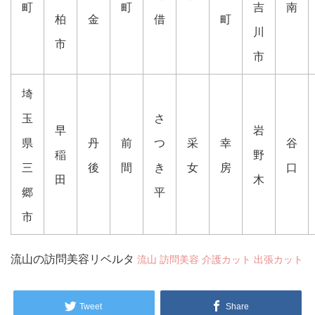
町
町
吉
南
柏
金
借
町
川
市
市
埼
玉
さ
早
岩
県
丹
前
つ
采
幸
谷
稲
野
三
後
間
き
女
房
口
田
木
郷
平
市
流山の訪問美容リベルタ
流山 訪問美容 介護カット 出張カット
Tweet
Share