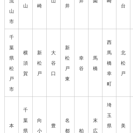
流
山
井
園
崎
山
崎
井
台
山
市
千
西
葉
新
横
新
大
馬
北
県
松
幸
馬
須
松
谷
橋
松
松
戸
谷
橋
賀
戸
口
幸
戸
戸
東
町
市
埼
千
玉
葉
向
名
末
本
豊
県
美
県
小
都
柏
広