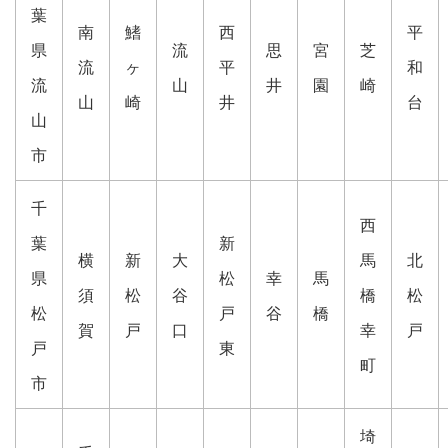
葉
南
鰭
西
平
県
流
思
宮
芝
流
ヶ
平
和
流
山
井
園
崎
山
崎
井
台
山
市
千
西
葉
新
横
新
大
馬
北
県
松
幸
馬
須
松
谷
橋
松
松
戸
谷
橋
賀
戸
口
幸
戸
戸
東
町
市
埼