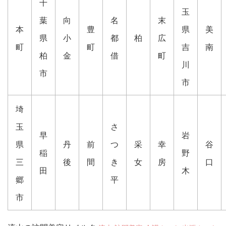
千
玉
葉
向
名
末
本
豊
県
美
県
小
都
柏
広
町
町
吉
南
柏
金
借
町
川
市
市
埼
玉
さ
早
岩
県
丹
前
つ
采
幸
谷
稲
野
三
後
間
き
女
房
口
田
木
郷
平
市