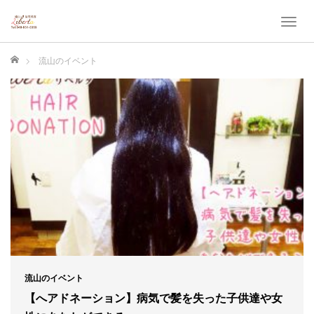
T
o
g
ホーム
流山のイベント
g
l
e
n
a
v
i
g
a
t
i
o
n
流山のイベント
【へアドネーション】病気で髪を失った子供達や女