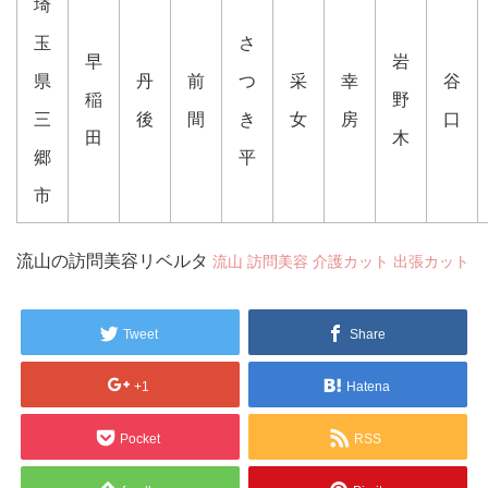
埼
玉
さ
早
岩
県
丹
前
つ
采
幸
谷
稲
野
三
後
間
き
女
房
口
田
木
郷
平
市
流山の訪問美容リベルタ
流山 訪問美容 介護カット 出張カット
Tweet
Share
+1
Hatena
Pocket
RSS