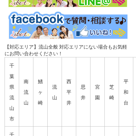
【対応エリア】流山全般 対応エリアにない場合もお気軽
にお問い合わせください！
千
葉
南
鰭
西
平
県
流
思
宮
芝
流
ヶ
平
和
流
山
井
園
崎
山
崎
井
台
山
市
千