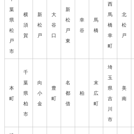
西
葉
新
横
新
大
馬
北
県
松
幸
馬
須
松
谷
橋
松
松
戸
谷
橋
賀
戸
口
幸
戸
戸
東
町
市
埼
千
玉
葉
向
名
末
本
豊
県
美
県
小
都
柏
広
町
町
吉
南
柏
金
借
町
川
市
市