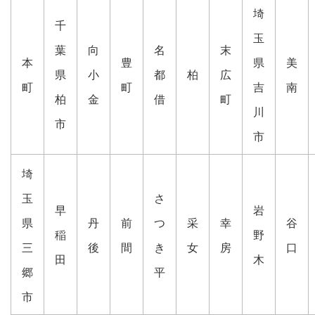
埼
千
玉
葉
向
名
末
本
豊
県
美
県
小
都
柏
広
町
町
吉
南
柏
金
借
町
川
市
市
埼
玉
さ
早
岩
県
丹
前
つ
采
幸
谷
稲
野
三
後
間
き
女
房
口
田
木
郷
平
市