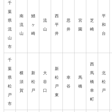
千
葉
南
鰭
西
平
県
流
思
宮
芝
流
ヶ
平
和
流
山
井
園
崎
山
崎
井
台
山
市
千
西
葉
新
横
新
大
馬
北
県
松
幸
馬
須
松
谷
橋
松
松
戸
谷
橋
賀
戸
口
幸
戸
戸
東
町
市