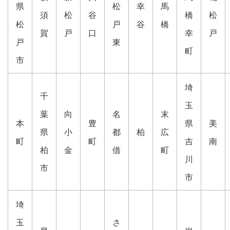
県
松
幸
馬
須
松
谷
橋
松
松
戸
谷
橋
賀
戸
口
幸
戸
戸
東
町
市
埼
千
玉
葉
向
名
末
本
豊
県
美
県
小
都
柏
広
町
町
吉
南
柏
金
借
町
川
市
市
埼
玉
さ