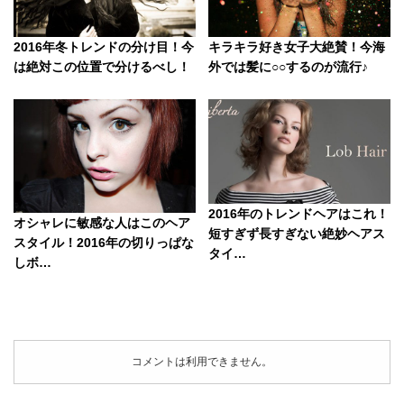
2016年冬トレンドの分け目！今
キラキラ好き女子大絶賛！今海
は絶対この位置で分けるべし！
外では髪に○○するのが流行♪
2016年のトレンドヘアはこれ！
オシャレに敏感な人はこのヘア
短すぎず長すぎない絶妙ヘアス
スタイル！2016年の切りっぱな
タイ…
しボ…
コメントは利用できません。