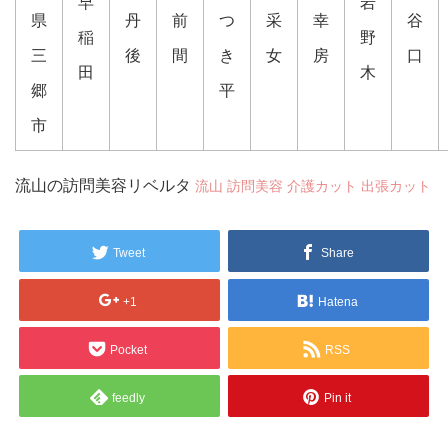
早
岩
県
丹
前
つ
采
幸
谷
稲
野
三
後
間
き
女
房
口
田
木
郷
平
市
流山の訪問美容リベルタ
流山 訪問美容 介護カット 出張カット
Tweet
Share
+1
Hatena
Pocket
RSS
feedly
Pin it