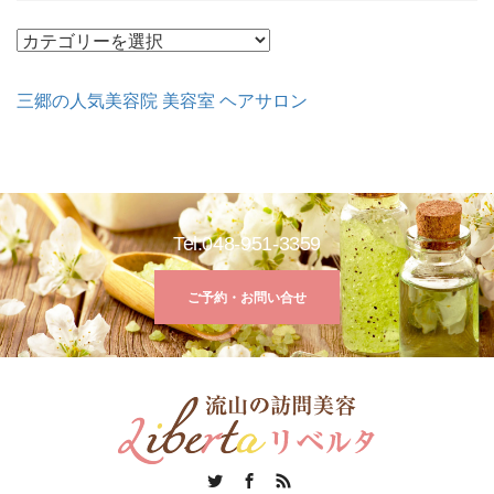
カ
テ
ゴ
三郷の人気美容院 美容室 ヘアサロン
リ
ー
Tel:048-951-3359
ご予約・お問い合せ
Twitter
Facebook
RSS