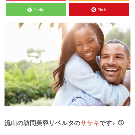
feedly
Pin it
流山の訪問美容リベルタの
ササキ
です♪ 🙂