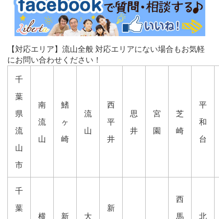
【対応エリア】流山全般 対応エリアにない場合もお気軽
にお問い合わせください！
千
葉
南
鰭
西
平
県
流
思
宮
芝
流
ヶ
平
和
流
山
井
園
崎
山
崎
井
台
山
市
千
西
葉
新
横
新
大
馬
北